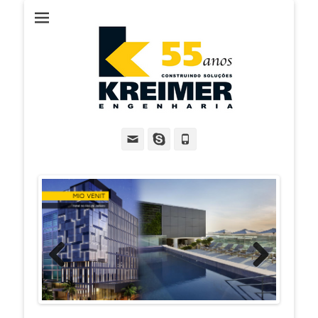
::::: KREIMER
ENGENHARIA :::::
Email
Skype
Fone
Previous
Next